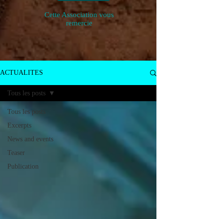
Cette Association vous
remercie
ACTUALITES
Tous les posts
Tous les posts
Excerpts
News and events
Teaser
Publication